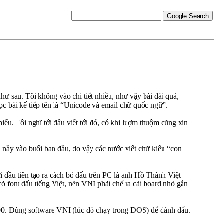
như sau. Tôi không vào chi tiết nhiều, như vậy bài dài quá,
c bài kế tiếp tên là “Unicode và email chữ quốc ngữ”.
ểu. Tôi nghĩ tới đâu viết tới đó, có khi luợm thuộm cũng xin
 nầy vào buổi ban đầu, do vậy các nước viết chữ kiểu “con
 đầu tiên tạo ra cách bỏ dấu trên PC là anh Hồ Thành Việt
 font dấu tiếng Việt, nên VNI phải chế ra cái board nhỏ gắn
1000. Dùng software VNI (lúc đó chạy trong DOS) để đánh dấu.