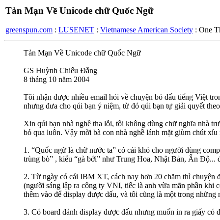
Tản Mạn Về Unicode chữ Quốc Ngữ
greenspun.com
:
LUSENET
:
Vietnamese American Society
: One T
Tản Mạn Về Unicode chữ Quốc Ngữ
GS Huỳnh Chiếu Đẳng
8 tháng 10 năm 2004
Tôi nhận được nhiều email hỏi về chuyện bỏ dấu tiếng Việt trong
nhưng đưa cho qúi bạn ý niệm, từ đó qúi bạn tự giải quyết the
Xin qúi bạn nhà nghề tha lỗi, tôi không dùng chữ nghĩa nhà tr
bỏ qua luôn. Vậy mời bà con nhà nghề lánh mặt giùm chút xíu
1. “Quốc ngữ là chữ nước ta” có cái khó cho người dùng compu
trùng bò” , kiểu “gà bới” như Trung Hoa, Nhật Bản, Ấn Độ... 
2. Từ ngày có cái IBM XT, cách nay hơn 20 chăm thì chuyện đá
(người sáng lập ra công ty VNI, tiếc là anh vừa mãn phần khi
thêm vào để display được dấu, và tôi cũng là một trong những 
3. Có board đánh display được dấu nhưng muốn in ra giấy có d