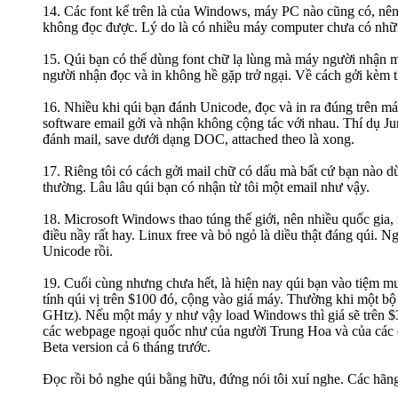
14. Các font kể trên là của Windows, máy PC nào cũng có, nên 
không đọc được. Lý do là có nhiều máy computer chưa có nhữn
15. Qúi bạn có thể dùng font chữ lạ lùng mà máy người nhận 
người nhận đọc và in không hề gặp trở ngại. Về cách gởi kèm 
16. Nhiều khi qúi bạn đánh Unicode, đọc và in ra đúng trên máy
software email gởi và nhận không cộng tác với nhau. Thí dụ 
đánh mail, save dưới dạng DOC, attached theo là xong.
17. Riêng tôi có cách gởi mail chữ có dấu mà bất cứ bạn nà
thường. Lâu lâu qúi bạn có nhận từ tôi một email như vậy.
18. Microsoft Windows thao túng thế giới, nên nhiều quốc gi
điều nầy rất hay. Linux free và bỏ ngỏ là diều thật đáng qúi
Unicode rồi.
19. Cuối cùng nhưng chưa hết, là hiện nay qúi bạn vào tiệm 
tính qúi vị trên $100 đó, cộng vào giá máy. Thường khi một bộ 
GHtz). Nếu một máy y như vậy load Windows thì giá sẽ trên $
các webpage ngoại quốc như của người Trung Hoa và của các q
Beta version cả 6 tháng trước.
Đọc rồi bỏ nghe qúi bằng hữu, đứng nói tôi xuí nghe. Các hãng