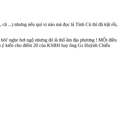
 cũ ...) nhưng nếu quí vị nào mà đọc là Tình Củ thì đã trật rồi,
 hõi' nghe hơi ngộ nhưng đó là thổ âm địa phương ! MỘt điều
 thêm ý kiến cho điểm 20 của KSBH hay ông Gs Huỳnh Chiếu