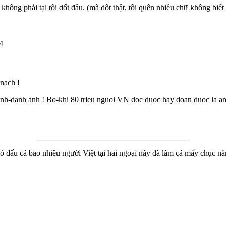
 không phải tại tôi dốt đâu. (mà dốt thật, tôi quên nhiều chữ không biết
4
nach !
inh-danh anh ! Bo-khi 80 trieu nguoi VN doc duoc hay doan duoc la an
bỏ dấu cả bao nhiêu người Việt tại hải ngoại này đã làm cả mấy chục n