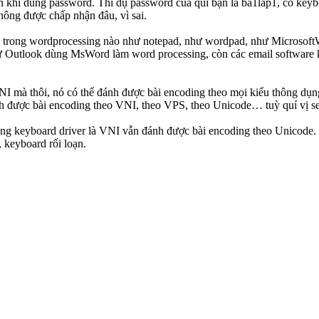
thận khi dùng password. Thí dụ password của qúi bạn là ba1lap1, có key
ông được chấp nhận đâu, vì sai.
t cứ trong wordprocessing nào như notepad, như wordpad, như Microsof
ừ Outlook dùng MsWord làm word processing, còn các email software khá
I mà thôi, nó có thể đánh được bài encoding theo mọi kiểu thông dụng
 được bài encoding theo VNI, theo VPS, theo Unicode… tuỳ quí vị se
g keyboard driver là VNI vẫn đánh được bài encoding theo Unicode. Xi
 keyboard rối loạn.