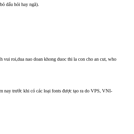
 bỏ dấu hỏi hay ngã).
h vui roi,dua nao doan khong duoc thi la con cho an cut, who
ăm nay trước khi có các loại fonts được tạo ra do VPS, VNI-