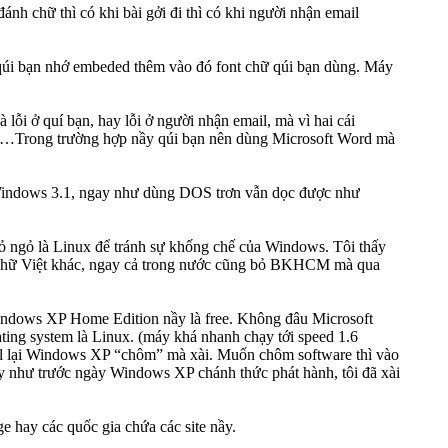
nh chữ thì có khi bài gởi đi thì có khi người nhận email
 qúi bạn nhớ embeded thêm vào đó font chữ qúi bạn dùng. Máy
lỗi ở quí bạn, hay lỗi ở người nhận email, mà vì hai cái
rặc…Trong trường hợp nầy qúi bạn nên dùng Microsoft Word mà
 Windows 3.1, ngay như dùng DOS trơn vẫn dọc được như
ỏ ngỏ là Linux để tránh sự khống chế của Windows. Tôi thấy
ode chữ Việt khác, ngay cả trong nước cũng bỏ BKHCM mà qua
Windows XP Home Edition nầy là free. Không đâu Microsoft
ating system là Linux. (máy khá nhanh chạy tới speed 1.6
all lại Windows XP “chôm” mà xài. Muốn chôm software thì vào
y như trước ngày Windows XP chánh thức phát hành, tôi đã xài
e hay các quốc gia chứa các site nầy.