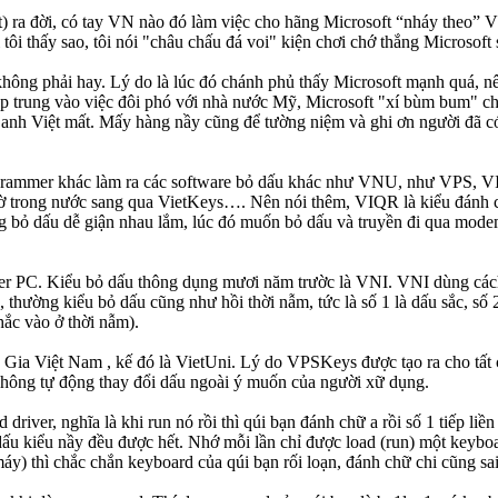
ra đời, có tay VN nào đó làm việc cho hãng Microsoft “nháy theo” 
ôi thấy sao, tôi nói "châu chấu đá voi" kiện chơi chớ thắng Microsoft 
hông phải hay. Lý do là lúc đó chánh phủ thấy Microsoft mạnh quá, nê
 tập trung vào việc đôi phó với nhà nước Mỹ, Microsoft "xí bùm bum" ch
thì anh Việt mất. Mấy hàng nầy cũng để tường niệm và ghi ơn người đã 
 programmer khác làm ra các software bỏ dấu khác như VNU, như VPS
rong nước sang qua VietKeys…. Nên nói thêm, VIQR là kiểu đánh chữ 
bỏ dấu dễ giận nhau lắm, lúc đó muốn bỏ dấu và truyền đi qua modem
puter PC. Kiểu bỏ dấu thông dụng mươi năm trườc là VNI. VNI dùng c
thường kiểu bỏ dấu cũng như hồi thời nẫm, tức là số 1 là dấu sắc, số 
ắc vào ở thời nẫm).
n Gia Việt Nam , kế đó là VietUni. Lý do VPSKeys được tạo ra cho tất 
hông tự động thay đổi dấu ngoài ý muốn của người xữ dụng.
driver, nghĩa là khi run nó rồi thì qúi bạn đánh chữ a rồi số 1 tiếp li
dấu kiểu nầy đều được hết. Nhớ mỗi lần chỉ được load (run) một keybo
y) thì chắc chắn keyboard của qúi bạn rối loạn, đánh chữ chi cũng sai