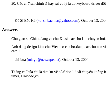
20. Các chữ sai chính tả hay sai vô lý là do keyboard driver dốt
-- Kẻ Sĩ Bắc Hà (
ke_si_bac_ha@yahoo.com
), October 13, 200
Answers
Chu giao su Chieu-dang va chu Ke-si, cac chu lam chuyen hoi-
Anh dang design kieu chu Viet deo can bo-dau , cac chu nen v
care ?
-- chi-bua (
mingo@netscape.net
), October 13, 2004.
Thằng chí búa chỉ là đứa 'tự vẽ bùa' đeo !!! cái chuyện không 
times, Unicode,v.v...