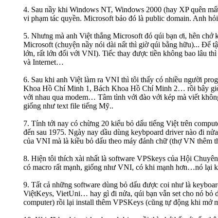
4. Sau nầy khi Windows NT, Windows 2000 (hay XP quên mất) 
vi phạm tác quyền. Microsoft bảo đó là public domain. Anh hỏi t
5. Nhưng mà anh Việt thắng Microsoft đó qúi bạn ơi, hên chớ k
Microsoft (chuyện nầy nói dài nất thì giờ qúi bằng hữu)... Để
lớn, rất lớn đối với VNI). Tiếc thay được tiền không bao lâu 
và Internet…
6. Sau khi anh Việt làm ra VNI thì tôi thấy có nhiều người
Khoa Hồ Chí Minh 1, Bách Khoa Hồ Chí Minh 2… rồi bây giờ t
với nhau qua modem… Tâm tình với đào với kép mà viết không 
giống như text file tiếng Mỹ..
7. Tính tới nay có chừng 20 kiểu bỏ dấu tiếng Việt trên com
đến sau 1975. Ngày nay dầu dùng keybpoard driver nào đi nửa, 
của VNI mà là kiều bỏ dấu theo máy đánh chữ (thợ VN thêm th
8. Hiện tôi thích xài nhất là software VPSkeys của Hội Chuyê
có macro rất mạnh, giống như VNI, có khi mạnh hơn…nó lại k
9. Tất cả những software dùng bỏ dấu được coi như là keyboard 
ViệtKeys, VietUni… hay gì đi nửa, qúi bạn vẫn set cho nó bỏ 
computer) rồi lại install thêm VPSKeys (cũng tự động khi mở má