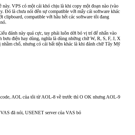
 đề này. VPS có một cái khó chịu là khi copy một đoạn nào (vào
ày. Đó là chưa nói đến sự compatible với mấy cái software khác
 clipboard, compatible với hầu hết các software tôi đang
 nó.
ểu đánh này quá cực, tay phải luôn dời bỏ vị trí để nhấn vào
h bưu điện hay dùng, nghĩa là dùng những chữ W, R, S, F, J, X
 bị nhầm chổ, nhưng có cái bất tiện khác là khi đánh chữ Tây Mỹ
 Unicode, AOL của tôi từ AOL-8 về trước thì O OK nhưng AOL-9
h VAS đã nói, USENET server của VAS bỏ