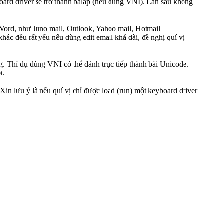
board driver sẽ trở thành báláp (nếu dùng VNI). Lần sau không
tWord, như Juno mail, Outlook, Yahoo mail, Hotmail
c đều rất yếu nếu dùng edit email khá dài, đề nghị quí vị
. Thí dụ dùng VNI có thể đánh trực tiếp thành bài Unicode.
t.
n lưu ý là nếu quí vị chỉ được load (run) một keyboard driver