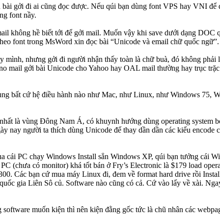
bài gởi đi ai cũng đọc được. Nếu qúi bạn dùng font VPS hay VNI để đá
g font nầy.
mail không hề biết tới để gởi mail. Muốn vậy khi save dưới dạng DOC
theo font trong MsWord xin đọc bài “Unicode và email chữ quốc ngữ”.
 mình, nhưng gởi đi người nhận thấy toàn là chữ buà, đó không phải là 
Juno mail gởi bài Unicode cho Yahoo hay OAL mail thường hay trục t
o dùng bất cứ hệ điều hành nào như Mac, như Linux, như Windows 75,
a, nhất là vùng Đông Nam Á, có khuynh hướng dùng operating system b
. Ngày nay người ta thích dùng Unicode để thay dần dần các kiểu enc
mua cái PC chạy Windows Install sẳn Windows XP, qúi bạn tưởng cái 
PC (chưa có monitor) khá tốt bán ở Fry’s Electronic là $179 load oper
300. Các bạn cứ mua máy Linux đi, đem về format hard drive rồi Inst
uốc gia Liên Sô củ. Software nào cũng có cả. Cứ vào lấy về xài. Nga
 software muốn kiện thì nên kiện đằng gốc tức là chũ nhân các webpag