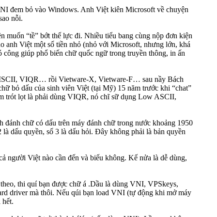
VNI đem bỏ vào Windows. Anh Việt kiên Microsoft về chuyện
sao nỗi.
n muốn “tề” bớt thế lực đi. Nhiều tiểu bang cùng nộp đơn kiện
o anh Việt một số tiền nhỏ (nhỏ với Microsoft, nhưng lớn, khá
có công giúp phổ biến chữ quốc ngữ trong truyền thông, in ấn
, VISCII, VIQR… rồi Vietware-X, Vietware-F… sau nầy Bách
bỏ dấu của sinh viên Việt (tại Mỹ) 15 năm trước khi “chat”
 trót lọt là phải dùng VIQR, nó chĩ sữ dụng Low ASCII,
ách đánh chữ có dấu trên máy đánh chữ trong nước khoảng 1950
2 là dấu quyền, số 3 là dấu hỏi. Đây không phải là bản quyền
cả người Việt nào cần đến và biếu không. Kế nửa là dễ dùng,
ền theo, thi quí bạn được chữ á .Dầu là dùng VNI, VPSkeys,
ard driver mà thôi. Nếu qúi bạn load VNI (tự động khi mở máy
 hết.