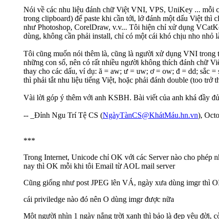
Nói về các nhu liệu đánh chữ Việt VNI, VPS, UniKey ... mỗi cái
trong clipboard) để paste khi cần tới, lở đánh một dấu Việt t
như Photoshop, CorelDraw, v.v... Tôi hiện chỉ xử dụng VCatKey
dùng, không cần phải install, chỉ có một cái khó chịu nho nhỏ l
Tôi cũng muốn nói thêm là, cũng là người xử dụng VNI trong th
những con số, nên có rất nhiều người không thích đánh chữ Vi
thay cho các dấu, ví dụ: ă = aw; ư = uw; ơ = ow; đ = dd; sắc =
thì phải tắt nhu liệu tiếng Việt, hoặc phải đánh double (too trở t
Vài lời góp ý thêm với anh KSBH. Bài viết của anh khá đầy đủ
-- _Đỉnh Ngu Trí Tệ CS (
NgàyTànCS@KhátMáu.hn.vn
), Oct
***
Trong Internet, Unicode chỉ OK với các Server nào cho phép 
nay thì OK mỗi khi tôi Email từ AOL mail server
Cũng giống như post JPEG lên VÁ, ngày xưa dùng imgr thì
cái priviledge nào đó nên O dùng imgr được nữa
Một người nhìn 1 ngày nắng trời xanh thì bảo là đẹp yêu đời, cò