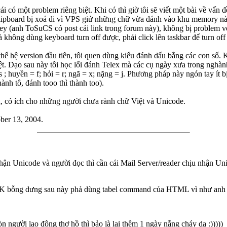
 có một problem riêng biệt. Khi có thì giờ tôi sẽ viết một bài về vấn
hì clipboard bị xoá đi vì VPS giử những chữ vừa đánh vào khu memory n
 (anh ToSuCS có post cái link trong forum này), không bị problem với
à không dùng keyboard turn off được, phải click lên taskbar để turn off
ế hệ version đầu tiên, tôi quen dùng kiểu đánh dấu bằng các con số. Ki
ệt. Dạo sau này tôi học lối đánh Telex mà các cụ ngày xưa trong nghàn
 s ; huyền = f; hỏi = r; ngã = x; nặng = j. Phương pháp này ngón tay ít
hành tô, đánh tooo thì thành too).
, có ích cho những người chưa rành chữ Việt và Unicode.
ober 13, 2004.
nhận Unicode và người đọc thì cần cái Mail Server/reader chịu nhận
 OK bỗng dưng sau này phả dùng tabel command của HTML vì như an
n người lao động thợ hồ thì bảo là lại thêm 1 ngày nắng cháy da :)))))