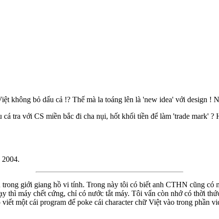
ệt không bỏ dấu cả !? Thế mà la toáng lên là 'new idea' với design ! N
á tra với CS miền bắc đi cha nụi, hốt khối tiền để làm 'trade mark' ? Hằ
, 2004.
ong giới giang hồ vi tính. Trong này tôi có biết anh CTHN cũng có nhi
y thì máy chết cứng, chỉ có nước tắt máy. Tôi vẩn còn nhớ có thời thứ
ó viết một cái program để poke cái character chữ Việt vào trong phần vi