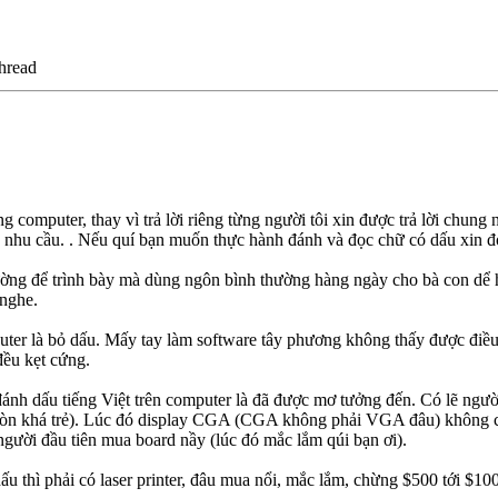
hread
 computer, thay vì trả lời riêng từng người tôi xin được trả lời chung 
o nhu cầu. . Nếu quí bạn muốn thực hành đánh và đọc chữ có dấu xin đọ
ường để trình bày mà dùng ngôn bình thường hàng ngày cho bà con dể hi
 nghe.
ter là bỏ dấu. Mấy tay làm software tây phương không thấy được điều
đều kẹt cứng.
nh dấu tiếng Việt trên computer là đã được mơ tưởng đến. Có lẽ người
 còn khá trẻ). Lúc đó display CGA (CGA không phải VGA đâu) không có
người đầu tiên mua board nầy (lúc đó mắc lắm qúi bạn ơi).
ấu thì phải có laser printer, đâu mua nổi, mắc lắm, chừng $500 tới $