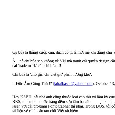
Cjí búa là thằng cướp cạn, đách có gì là mới mẻ khi dùng chữ Vi
À,...nè chí búa sao không về VN mà tranh cái quyền design cầu c
cái 'trade mark' của chí búa !!!
Chí búa là 'chó gìa' chỉ viết giữ phần 'lương khô'.
-- Độc Ẩm Cũng Thú !? (
lairaibasoi@yahoo.com
), October 13
Hey KSBH, cái nhà anh cũng thuộc loại cao thủ vỏ lâm kỳ cựu tr
BBS, nhiều hôm thức trắng đêm sưu tầm ba cái nhu liệu khi chạ
laser, với cái program Fontographer thì phải. Trong DOS, tôi c
tài liệu về cách cấu tạo chữ Việt rất hiếm.