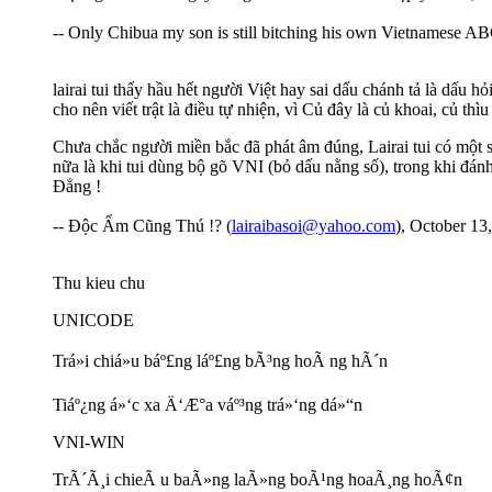
-- Only Chibua my son is still bitching his own Vietnamese ABC
lairai tui thấy hầu hết người Việt hay sai dấu chánh tả là dấu h
cho nên viết trật là điều tự nhiện, vì Củ đây là củ khoai, củ thìu b
Chưa chắc người miền bắc đã phát âm đúng, Lairai tui có một 
nữa là khi tui dùng bộ gõ VNI (bỏ dấu nằng số), trong khi đ
Đẳng !
-- Độc Ẩm Cũng Thú !? (
lairaibasoi@yahoo.com
), October 13
Thu kieu chu
UNICODE
Trá»i chiá»u báº£ng láº£ng bÃ³ng hoÃ ng hÃ´n
Tiáº¿ng á»‘c xa Ä‘Æ°a váº³ng trá»‘ng dá»“n
VNI-WIN
TrÃ´Ã¸i chieÃ u baÃ»ng laÃ»ng boÃ¹ng hoaÃ¸ng hoÃ¢n