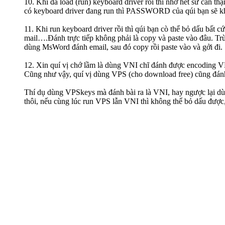
10. Khi đã load (run) keyboard driver rồi thì nhớ hết sứ cẩn 
có keyboard driver đang run thì PASSWORD của qúi bạn sẽ kh
11. Khi run keyboard driver rồi thì qúi bạn cò thể bỏ dấu bấ
mail….Đánh trực tiếp không phải là copy và paste vào đâu. Tr
dùng MsWord đánh email, sau đó copy rồi paste vào và gởi đi.
12. Xin quí vị chớ lầm là dùng VNI chĩ đánh được encoding VN
Cũng như vậy, quí vị dùng VPS (cho download free) cũng đánh
Thí dụ dùng VPSkeys mà đánh bài ra là VNI, hay ngược lại dùn
thôi, nếu cùng lúc run VPS lẫn VNI thì không thể bỏ dấu được,