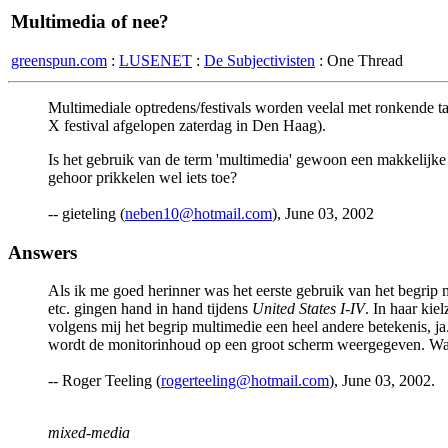
Multimedia of nee?
greenspun.com
:
LUSENET
:
De Subjectivisten
: One Thread
Multimediale optredens/festivals worden veelal met ronkende t
X festival afgelopen zaterdag in Den Haag).
Is het gebruik van de term 'multimedia' gewoon een makkelijke 
gehoor prikkelen wel iets toe?
-- gieteling (
neben10@hotmail.com
), June 03, 2002
Answers
Als ik me goed herinner was het eerste gebruik van het begrip m
etc. gingen hand in hand tijdens
United States I-IV
. In haar kie
volgens mij het begrip multimedie een heel andere betekenis, j
wordt de monitorinhoud op een groot scherm weergegeven. Wat 
-- Roger Teeling (
rogerteeling@hotmail.com
), June 03, 2002.
mixed-media