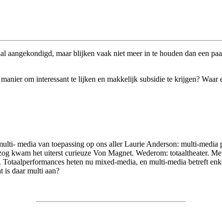
aal aangekondigd, maar blijken vaak niet meer in te houden dan een paa
manier om interessant te lijken en makkelijk subsidie te krijgen? Waar
ulti- media van toepassing op ons aller Laurie Anderson: multi-media p
lzog kwam het uiterst curieuze Von Magnet. Wederom: totaaltheater. Met
a. Totaalperformances heten nu mixed-media, en multi-media betreft enk
is daar multi aan?